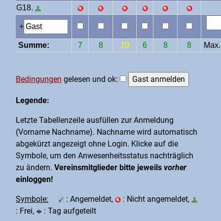
G18.
+
Summe:
7
8
10
6
8
8
Max.:
Bedingungen
gelesen und ok:
Legende:
Letzte Tabellenzeile ausfüllen zur Anmeldung
(Vorname Nachname). Nachname wird automatisch
abgekürzt angezeigt ohne Login. Klicke auf die
Symbole, um den Anwesenheitsstatus nachträglich
zu ändern.
Vereinsmitglieder bitte jeweils
vorher
einloggen!
Symbole:
: Angemeldet,
: Nicht angemeldet,
: Frei,
: Tag aufgeteilt