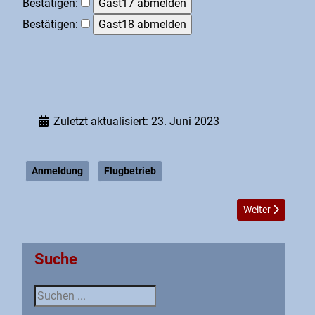
Bestätigen:
Bestätigen:
Zuletzt aktualisiert: 23. Juni 2023
Anmeldung
Flugbetrieb
Nächster Beitrag
Weiter
Suche
Suche