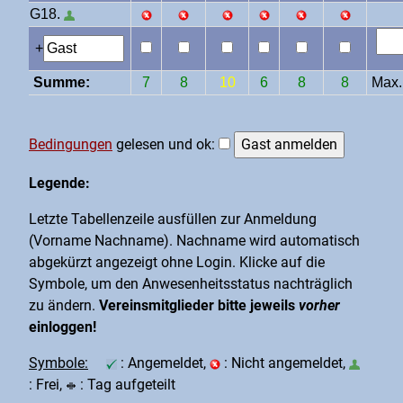
G18.
+
Summe:
7
8
10
6
8
8
Max.:
Bedingungen
gelesen und ok:
Legende:
Letzte Tabellenzeile ausfüllen zur Anmeldung
(Vorname Nachname). Nachname wird automatisch
abgekürzt angezeigt ohne Login. Klicke auf die
Symbole, um den Anwesenheitsstatus nachträglich
zu ändern.
Vereinsmitglieder bitte jeweils
vorher
einloggen!
Symbole:
: Angemeldet,
: Nicht angemeldet,
: Frei,
: Tag aufgeteilt