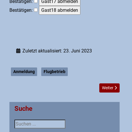
Bestätigen:
Bestätigen:
Zuletzt aktualisiert: 23. Juni 2023
Anmeldung
Flugbetrieb
Nächster Beitrag
Weiter
Suche
Suche