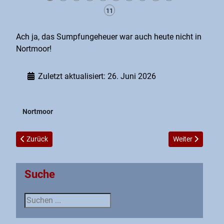
11
Ach ja, das Sumpfungeheuer war auch heute nicht in
Nortmoor!
Zuletzt aktualisiert: 26. Juni 2026
Nortmoor
Vorheriger Beitrag: Fliegen reverse 24.10.15
Nächster Beitra
Zurück
Weiter
Suche
Suche