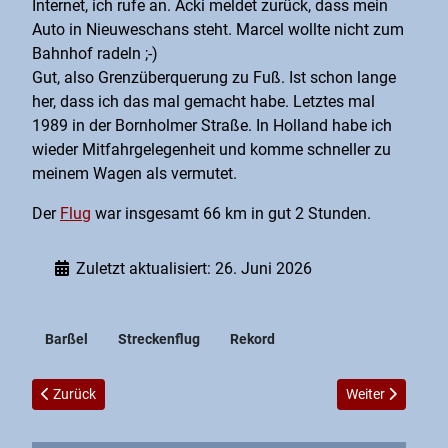
Internet, ich rufe an. Acki meldet zurück, dass mein
Auto in Nieuweschans steht. Marcel wollte nicht zum
Bahnhof radeln ;-)
Gut, also Grenzüberquerung zu Fuß. Ist schon lange
her, dass ich das mal gemacht habe. Letztes mal
1989 in der Bornholmer Straße. In Holland habe ich
wieder Mitfahrgelegenheit und komme schneller zu
meinem Wagen als vermutet.
Der
Flug
war insgesamt 66 km in gut 2 Stunden.
Zuletzt aktualisiert: 26. Juni 2026
Barßel
Streckenflug
Rekord
Vorheriger Beitrag: Samstag, 29.08.15 in Nortmoor
Nächster Beitrag
Zurück
Weiter