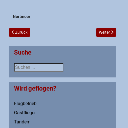
Nortmoor
Vorheriger Beitrag: Meisterschaft im Flachkurbeln
Nächster Beitrag
Zurück
Weiter
Suche
Suche
Wird geflogen?
Flugbetrieb
Gastflieger
Tandem