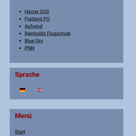
Harzer GSS
Flatland PG
Aufwind
Reinholds Flugschule
Blue Sky
PNN
Sprache
Sprache auswählen
Menü
Start