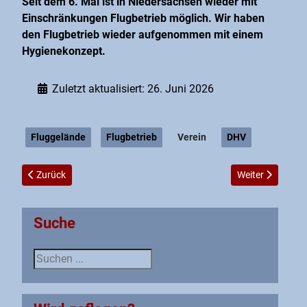
Seit dem 6. Mai ist in Niedersachsen wieder mit
Einschränkungen Flugbetrieb möglich. Wir haben
den Flugbetrieb wieder aufgenommen mit einem
Hygienekonzept.
Zuletzt aktualisiert: 26. Juni 2026
Fluggelände
Flugbetrieb
Verein
DHV
Vorheriger Beitrag: Coronaregeln beim Gleitschirmfliegen
Nächster Beitrag
Zurück
Weiter
Suche
Suche