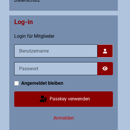
Datenschutz
Log-in
Login für Mitglieder
Benutzername
Passwort
Passwort an
Angemeldet bleiben
Passkey verwenden
Anmelden