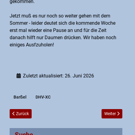
gekommen.
Jetzt muß es nur noch so weiter gehen mit dem
Sommer - leider deutet sich die kommende Woche
erst mal wieder eine Pause an und für die Zeit
danach hilft nur Daumen drücken. Wir haben noch
einiges Ausfzuholen!
Zuletzt aktualisiert: 26. Juni 2026
Barßel
DHV-XC
Vorheriger Beitrag: Svens Osttürkei Expedition
Nächster Beitrag
Zurück
Weiter
Suche