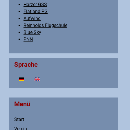
Harzer GSS
Flatland PG
Aufwind
Reinholds Flugschule
Blue Sky
PNN
Sprache
Sprache auswählen
Menü
Start
Verein