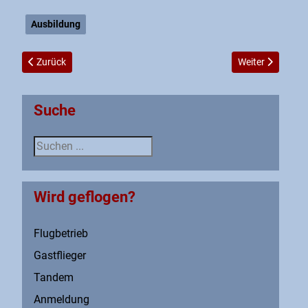
Ausbildung
Vorheriger Beitrag: Merchandise
Nächster Beitrag
Zurück
Weiter
Suche
Suche
Wird geflogen?
Flugbetrieb
Gastflieger
Tandem
Anmeldung