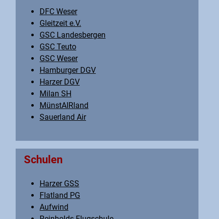
DFC Weser
Gleitzeit e.V.
GSC Landesbergen
GSC Teuto
GSC Weser
Hamburger DGV
Harzer DGV
Milan SH
MünstAIRland
Sauerland Air
Schulen
Harzer GSS
Flatland PG
Aufwind
Reinholds Flugschule