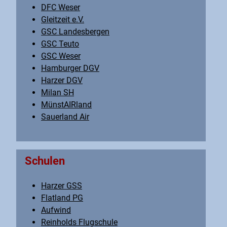
DFC Weser
Gleitzeit e.V.
GSC Landesbergen
GSC Teuto
GSC Weser
Hamburger DGV
Harzer DGV
Milan SH
MünstAIRland
Sauerland Air
Schulen
Harzer GSS
Flatland PG
Aufwind
Reinholds Flugschule