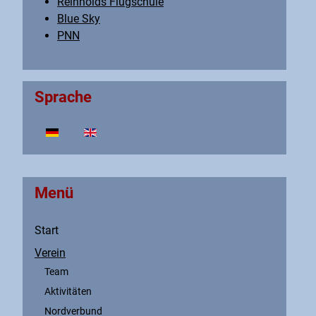
Reinholds Flugschule
Blue Sky
PNN
Sprache
Sprache auswählen
Menü
Start
Verein
Team
Aktivitäten
Nordverbund