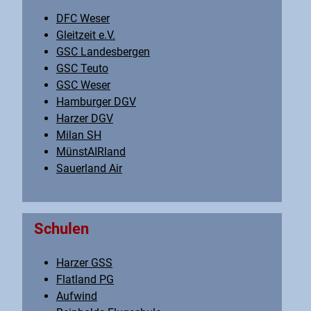
DFC Weser
Gleitzeit e.V.
GSC Landesbergen
GSC Teuto
GSC Weser
Hamburger DGV
Harzer DGV
Milan SH
MünstAIRland
Sauerland Air
Schulen
Harzer GSS
Flatland PG
Aufwind