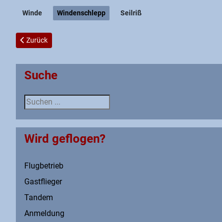
Winde
Windenschlepp
Seilriß
Vorheriger Beitrag: Neues zur Sicherheit beim Windenschlepp
Zurück
Suche
Suche
Wird geflogen?
Flugbetrieb
Gastflieger
Tandem
Anmeldung