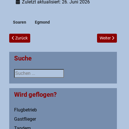
Zuletzt aktualisiert: 26. Juni 2026
Soaren
Egmond
Vorheriger Beitrag: Rettungspackerlehrgang in Surwold
Nächster Beitra
Zurück
Weiter
Suche
Suche
Wird geflogen?
Flugbetrieb
Gastflieger
Tandem