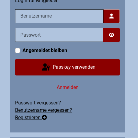
Login für Mitglieder
Benutzername
Passwort
Passwort an
Angemeldet bleiben
Passkey verwenden
Anmelden
Passwort vergessen?
Benutzername vergessen?
Registrieren