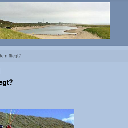
em fliegt?
d
egt?