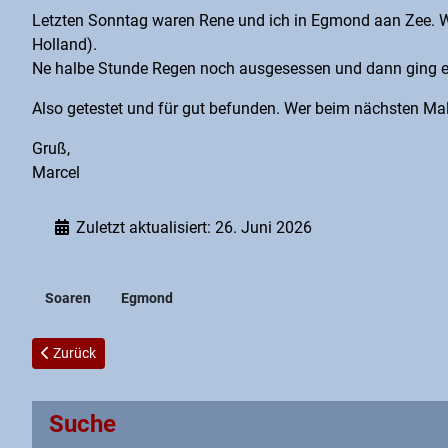
Letzten Sonntag waren Rene und ich in Egmond aan Zee. We
Holland).
Ne halbe Stunde Regen noch ausgesessen und dann ging es 
Also getestet und für gut befunden. Wer beim nächsten Mal mi
Gruß,
Marcel
Zuletzt aktualisiert: 26. Juni 2026
Soaren
Egmond
Vorheriger Beitrag: unser letzter Juliflugtag in Bunde
Zurück
Suche