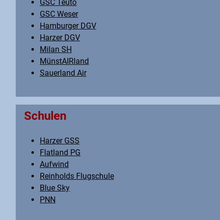
GSC Teuto
GSC Weser
Hamburger DGV
Harzer DGV
Milan SH
MünstAIRland
Sauerland Air
Schulen
Harzer GSS
Flatland PG
Aufwind
Reinholds Flugschule
Blue Sky
PNN