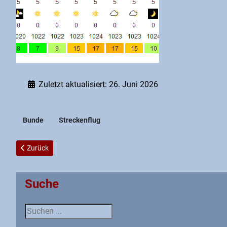
Zuletzt aktualisiert: 26. Juni 2026
Bunde
Streckenflug
Vorheriger Beitrag: Sa, 11.05.13
Zurück
Suche
Suche