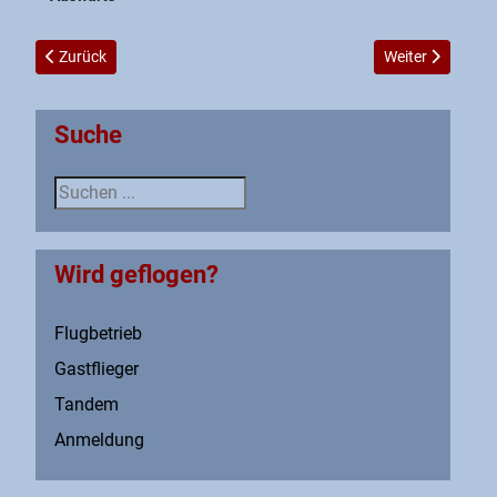
Vorheriger Beitrag: Sasionvorbereitung 2018
Nächster Beitra
Zurück
Weiter
Suche
Suche
Wird geflogen?
Flugbetrieb
Gastflieger
Tandem
Anmeldung