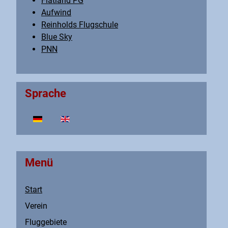
Flatland PG
Aufwind
Reinholds Flugschule
Blue Sky
PNN
Sprache
Sprache auswählen
Menü
Start
Verein
Fluggebiete