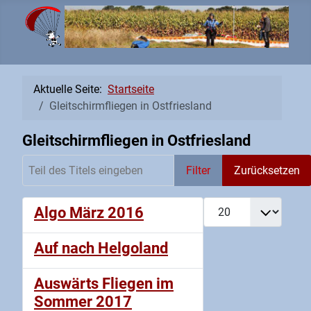
Aktuelle Seite:
Startseite
Gleitschirmfliegen in Ostfriesland
Gleitschirmfliegen in Ostfriesland
Teil des Titels eingeben
Filter
Zurücksetzen
Anzeige #
Algo März 2016
Auf nach Helgoland
Auswärts Fliegen im
Sommer 2017