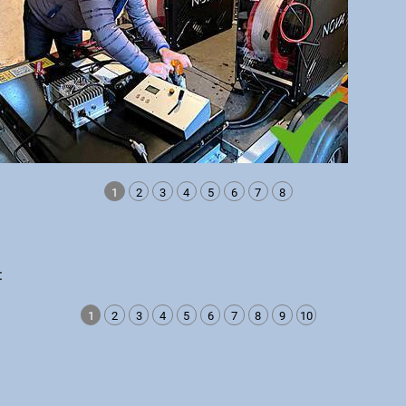
1
2
3
4
5
6
7
8
:
1
2
3
4
5
6
7
8
9
10