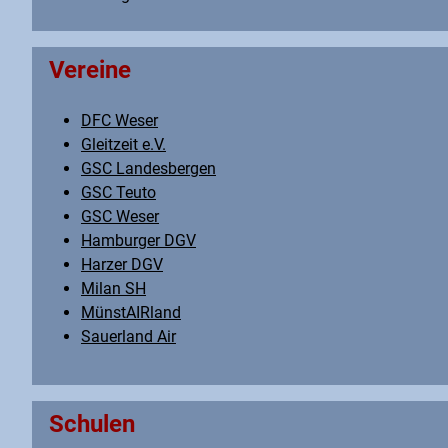
Vereine
DFC Weser
Gleitzeit e.V.
GSC Landesbergen
GSC Teuto
GSC Weser
Hamburger DGV
Harzer DGV
Milan SH
MünstAIRland
Sauerland Air
Schulen