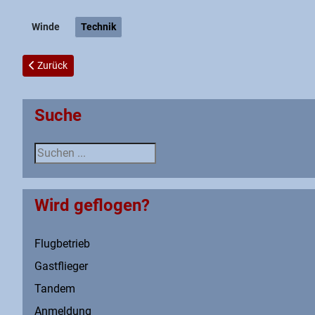
Winde
Technik
Vorheriger Beitrag: Schleppseilreparatur
Zurück
Suche
Suche
Wird geflogen?
Flugbetrieb
Gastflieger
Tandem
Anmeldung