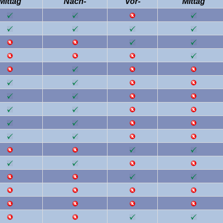
Mittag
Nach-
Vor-
Mittag