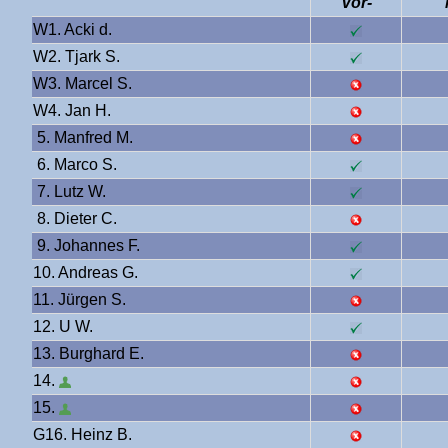
Vor-
W1. Acki d.
W2. Tjark S.
W3. Marcel S.
W4. Jan H.
5. Manfred M.
6. Marco S.
7. Lutz W.
8. Dieter C.
9. Johannes F.
10. Andreas G.
11. Jürgen S.
12. U W.
13. Burghard E.
14.
15.
G16. Heinz B.