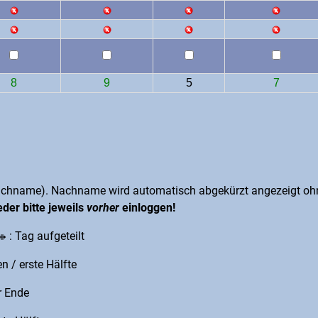
8
9
5
7
achname). Nachname wird automatisch abgekürzt angezeigt ohn
eder bitte jeweils
vorher
einloggen!
: Tag aufgeteilt
n / erste Hälfte
r Ende