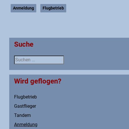
Anmeldung
Flugbetrieb
Suche
Suche
Wird geflogen?
Flugbetrieb
Gastflieger
Tandem
Anmeldung